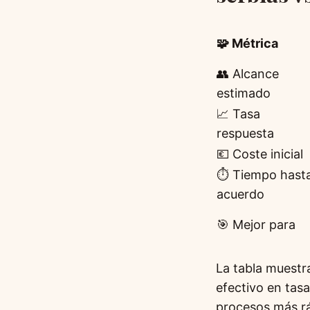
🧩 Métrica
👥 Alcance
estimado
📈 Tasa
respuesta
💶 Coste inicial
⏱ Tiempo hast
acuerdo
🎯 Mejor para
La tabla muestr
efectivo en tas
procesos más ráp