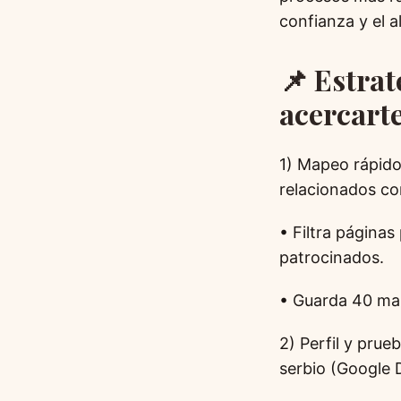
confianza y el a
📌 Estrat
acercart
1) Mapeo rápido
relacionados con
• Filtra páginas
patrocinados.
• Guarda 40 mar
2) Perfil y prue
serbio (Google D