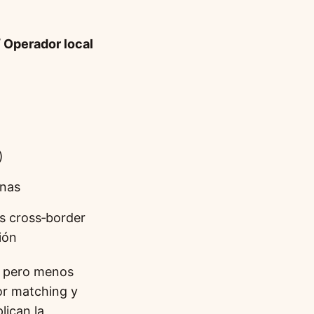
 Operador local
)
nas
 cross‑border
ión
o pero menos
or matching y
lican la