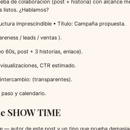
ueba de colaboración (post + historia) con alcance m
s listos. ¿Hablamos?
uctura imprescindible • Título: Campaña propuesta.
areness / leads / ventas ).
o 60s, post + 3 historias, enlace).
 visualizaciones, CTR estimado.
 intercambio: (transparentes).
 paso y calendario.
tie SHOW TIME
ie — autor de este post y un tipo que prueba demasi