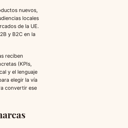
roductos nuevos,
diencias locales
rcados de la UE.
B2B y B2C en la
as reciben
cretas (KPIs,
al y el lenguaje
ara elegir la vía
ra convertir ese
marcas