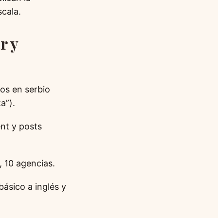
scala.
r y
os en serbio
a”).
ent y posts
, 10 agencias.
básico a inglés y