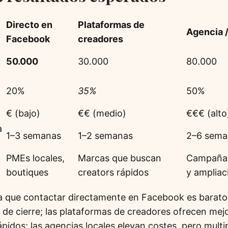
Directo en
Plataformas de
Agencia /
Facebook
creadores
50.000
30.000
80.000
20%
35%
50%
€ (bajo)
€€ (medio)
€€€ (alto
a
1–3 semanas
1–2 semanas
2–6 sema
PMEs locales,
Marcas que buscan
Campañas
boutiques
creators rápidos
y ampliac
a que contactar directamente en Facebook es barat
a de cierre; las plataformas de creadores ofrecen mej
idos; las agencias locales elevan costes, pero multip