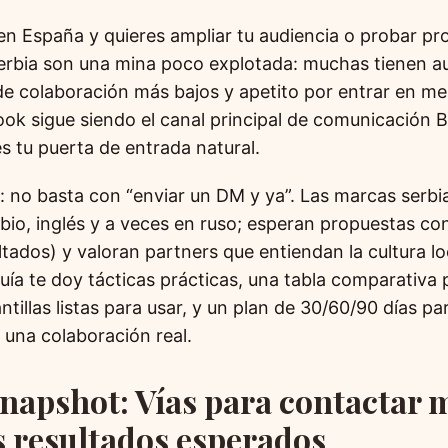
 en España y quieres ampliar tu audiencia o probar p
erbia son una mina poco explotada: muchas tienen au
 de colaboración más bajos y apetito por entrar en me
k sigue siendo el canal principal de comunicación 
es tu puerta de entrada natural.
l: no basta con “enviar un DM y ya”. Las marcas serbi
bio, inglés y a veces en ruso; esperan propuestas con
tados) y valoran partners que entiendan la cultura loc
guía te doy tácticas prácticas, una tabla comparativa p
ntillas listas para usar, y un plan de 30/60/90 días pa
 una colaboración real.
Snapshot: Vías para contactar 
s resultados esperados