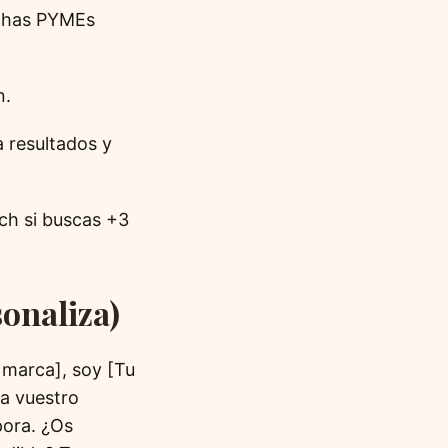
uchas PYMEs
n.
a resultados y
ch si buscas +3
sonaliza)
 marca], soy [Tu
a vuestro
pora. ¿Os