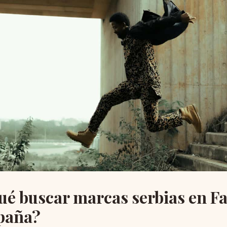
qué buscar marcas serbias en F
paña?