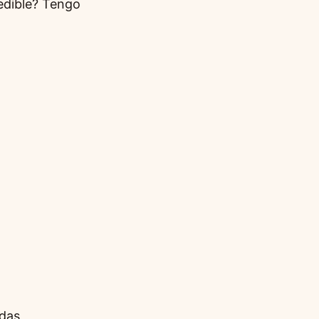
edible? Tengo
adas