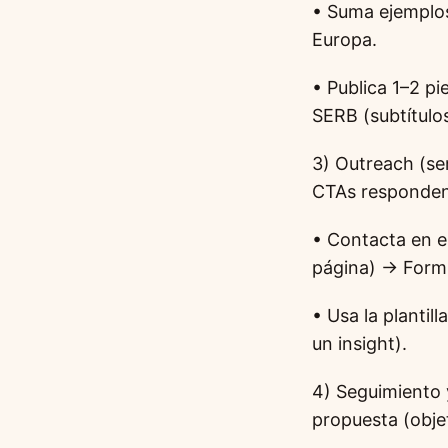
• Suma ejemplos
Europa.
• Publica 1–2 p
SERB (subtítulos
3) Outreach (se
CTAs responden
• Contacta en e
página) → Formu
• Usa la plantil
un insight).
4) Seguimiento 
propuesta (obje