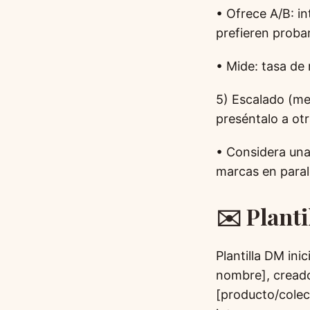
• Ofrece A/B: 
prefieren proba
• Mide: tasa de
5) Escalado (mes
preséntalo a ot
• Considera una
marcas en paral
✉️ Planti
Plantilla DM ini
nombre], creado
[producto/colec