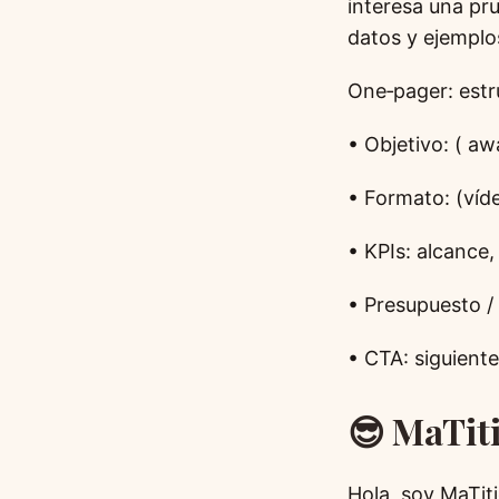
interesa una pr
datos y ejemplo
One‑pager: estr
• Objetivo: ( aw
• Formato: (víde
• KPIs: alcance,
• Presupuesto /
• CTA: siguiente
😎 MaTi
Hola, soy MaTit