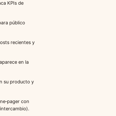
aca KPIs de
ara público
osts recientes y
aparece en la
ón su producto y
one‑pager con
 intercambio).