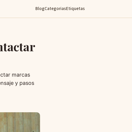
Blog
Categorias
Etiquetas
tactar
actar marcas
ensaje y pasos