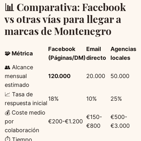
📊 Comparativa: Facebook
vs otras vías para llegar a
marcas de Montenegro
Facebook
Email
Agencias
🧩 Métrica
(Páginas/DM)
directo
locales
👥 Alcance
mensual
120.000
20.000
50.000
estimado
📈 Tasa de
18%
10%
25%
respuesta inicial
💰 Coste medio
€150-
€500-
por
€200-€1.200
€800
€3.000
colaboración
⏱️ Tiempo