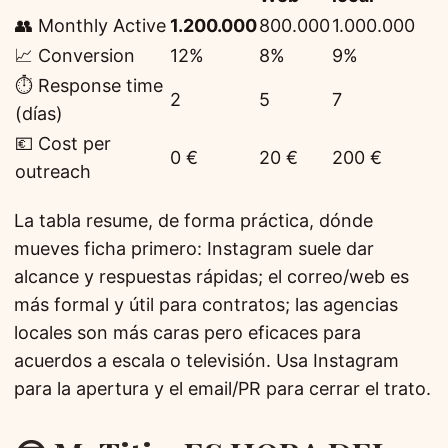
👥 Monthly Active
1.200.000
800.000
1.000.000
📈 Conversion
12%
8%
9%
⏱️ Response time
2
5
7
(días)
💶 Cost per
0 €
20 €
200 €
outreach
La tabla resume, de forma práctica, dónde
mueves ficha primero: Instagram suele dar
alcance y respuestas rápidas; el correo/web es
más formal y útil para contratos; las agencias
locales son más caras pero eficaces para
acuerdos a escala o televisión. Usa Instagram
para la apertura y el email/PR para cerrar el trato.