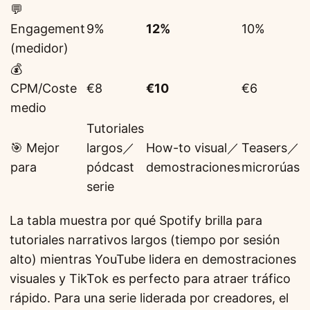
💬
Engagement
9%
12%
10%
(medidor)
💰
CPM/Coste
€8
€10
€6
medio
Tutoriales
🎯 Mejor
largos／
How-to visual／
Teasers／
para
pódcast
demostraciones
microrúas
serie
La tabla muestra por qué Spotify brilla para
tutoriales narrativos largos (tiempo por sesión
alto) mientras YouTube lidera en demostraciones
visuales y TikTok es perfecto para atraer tráfico
rápido. Para una serie liderada por creadores, el