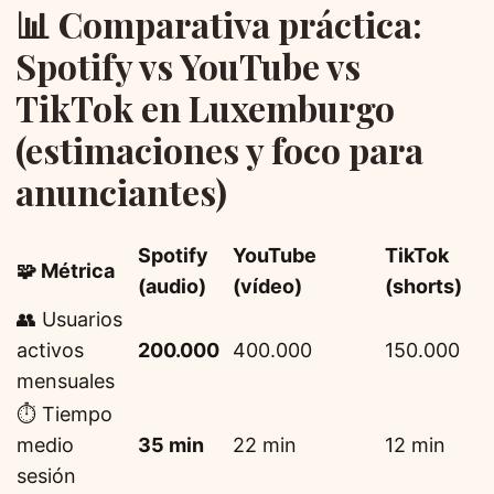
📊 Comparativa práctica:
Spotify vs YouTube vs
TikTok en Luxemburgo
(estimaciones y foco para
anunciantes)
Spotify
YouTube
TikTok
🧩 Métrica
(audio)
(vídeo)
(shorts)
👥 Usuarios
activos
200.000
400.000
150.000
mensuales
⏱️ Tiempo
medio
35 min
22 min
12 min
sesión