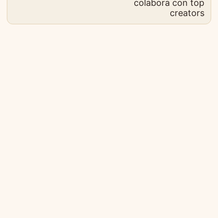
colabora con top
creators
© 2026
BaoLiba 🇪🇸
·
Sobre nosotros
·
Contacto
·
Política de privacidad
·
Términos de uso
Construido con
Hugo
&
PaperMod
·
Diseno Spanish Mediterranean Modern