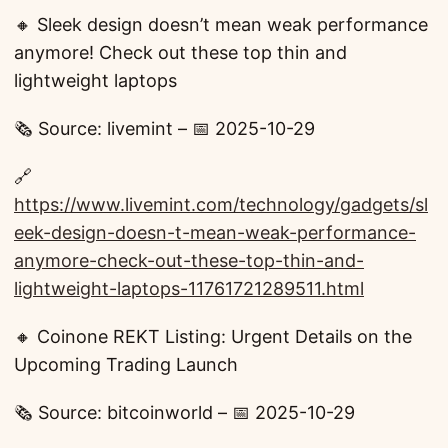
🔸 Sleek design doesn’t mean weak performance
anymore! Check out these top thin and
lightweight laptops
🗞️ Source: livemint – 📅 2025-10-29
🔗
https://www.livemint.com/technology/gadgets/sl
eek-design-doesn-t-mean-weak-performance-
anymore-check-out-these-top-thin-and-
lightweight-laptops-11761721289511.html
🔸 Coinone REKT Listing: Urgent Details on the
Upcoming Trading Launch
🗞️ Source: bitcoinworld – 📅 2025-10-29