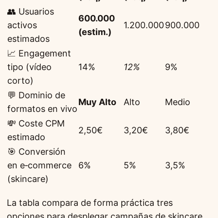
👥 Usuarios
600.000
activos
1.200.000
900.000
(estim.)
estimados
📈 Engagement
tipo (vídeo
14%
12%
9%
corto)
💬 Dominio de
Muy Alto
Alto
Medio
formatos en vivo
💸 Coste CPM
2,50€
3,20€
3,80€
estimado
🎯 Conversión
en e‑commerce
6%
5%
3,5%
(skincare)
La tabla compara de forma práctica tres
opciones para desplegar campañas de skincare