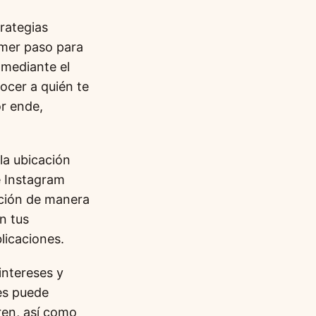
rategias
rimer paso para
r mediante el
ocer a quién te
or ende,
la ubicación
e Instagram
ación de manera
n tus
blicaciones.
intereses y
es puede
ren, así como