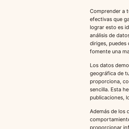
Comprender a tu
efectivas que ga
lograr esto es i
análisis de dat
diriges, puedes
fomente una may
Los datos demog
geográfica de t
proporciona, co
sencilla. Esta h
publicaciones, l
Además de los d
comportamientos
proporcionar in