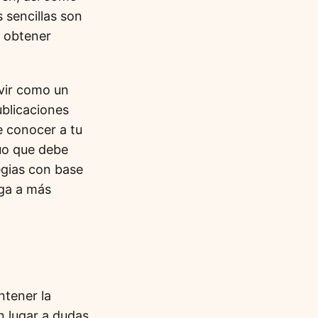
 sencillas son
, obtener
vir como un
ublicaciones
e conocer a tu
nuo que debe
egias con base
iga a más
ntener la
n lugar a dudas,