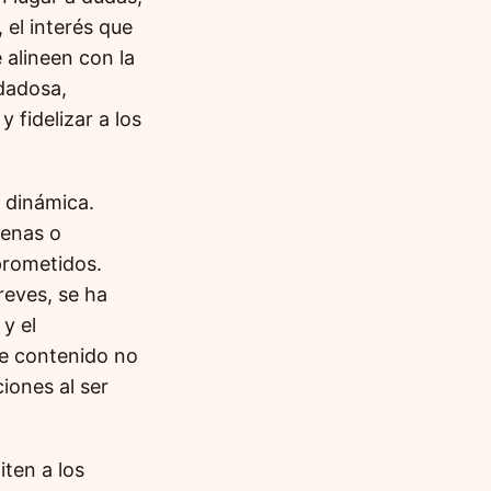
 el interés que
 alineen con la
idadosa,
fidelizar a los
a dinámica.
cenas o
prometidos.
reves, se ha
y el
de contenido no
iones al ser
ten a los