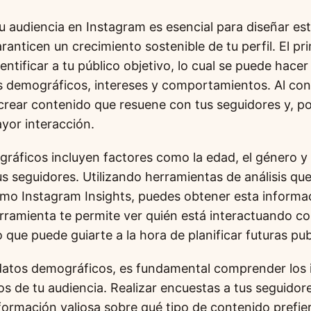
 audiencia en Instagram es esencial para diseñar est
ranticen un crecimiento sostenible de tu perfil. El p
dentificar a tu público objetivo, lo cual se puede hace
os demográficos, intereses y comportamientos. Al con
 crear contenido que resuene con tus seguidores y, p
or interacción.
ráficos incluyen factores como la edad, el género y 
us seguidores. Utilizando herramientas de análisis qu
mo Instagram Insights, puedes obtener esta inform
erramienta te permite ver quién está interactuando co
o que puede guiarte a la hora de planificar futuras pu
atos demográficos, es fundamental comprender los 
 de tu audiencia. Realizar encuestas a tus seguidor
formación valiosa sobre qué tipo de contenido prefie