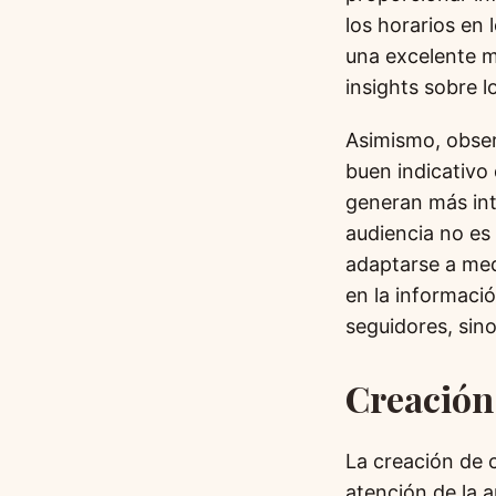
los horarios en 
una excelente m
insights sobre l
Asimismo, obse
buen indicativo 
generan más int
audiencia no es
adaptarse a med
en la informaci
seguidores, sin
Creación
La creación de 
atención de la a