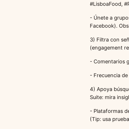
#LisboaFood, #P
- Únete a grupo
Facebook). Obse
3) Filtra con se
(engagement rea
- Comentarios g
- Frecuencia de
4) Apoya búsque
Suite: mira insi
- Plataformas d
(Tip: usa prueba