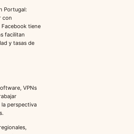
n Portugal:
r con
. Facebook tiene
 facilitan
dad y tasas de
software, VPNs
rabajar
 la perspectiva
s.
egionales,