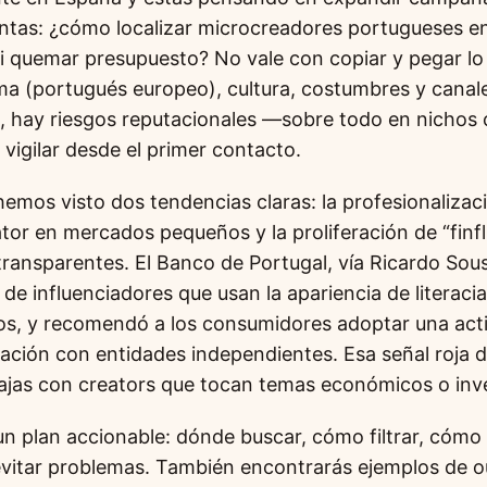
ntas: ¿cómo localizar microcreadores portugueses e
i quemar presupuesto? No vale con copiar y pegar lo
ma (portugués europeo), cultura, costumbres y canale
 hay riesgos reputacionales —sobre todo en nichos
vigilar desde el primer contacto.
mos visto dos tendencias claras: la profesionalizaci
tor en mercados pequeños y la proliferación de “finf
transparentes. El Banco de Portugal, vía Ricardo Sous
n de influenciadores que usan la apariencia de literaci
s, y recomendó a los consumidores adoptar una actit
mación con entidades independientes. Esa señal roja 
abajas con creators que tocan temas económicos o inv
 un plan accionable: dónde buscar, cómo filtrar, cómo
vitar problemas. También encontrarás ejemplos de o