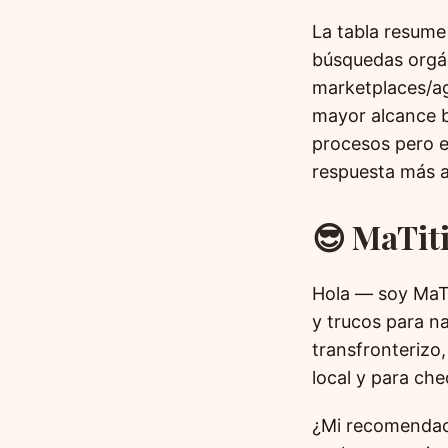
La tabla resume 
búsquedas orgán
marketplaces/ag
mayor alcance b
procesos pero e
respuesta más al
😎 MaTi
Hola — soy MaTi
y trucos para na
transfronterizo
local y para ch
¿Mi recomendaci