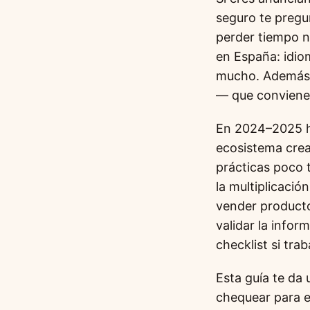
seguro te pregu
perder tiempo n
en España: idio
mucho. Además,
— que conviene 
En 2024–2025 he
ecosistema crea
prácticas poco 
la multiplicació
vender producto
validar la infor
checklist si tr
Esta guía te da
chequear para e