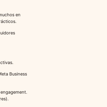
 muchos en
ácticos.
guidores
ctivas.
Meta Business
 y engagement.
res).