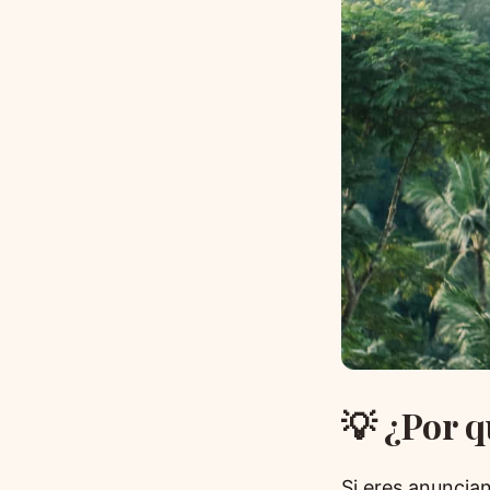
💡 ¿Por q
Si eres anuncia