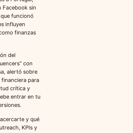
n Facebook sin
 que funcionó
s influyen
 como finanzas
ón del
luencers” con
a, alertó sobre
a financiera para
ud crítica y
debe entrar en tu
ersiones.
 acercarte y qué
utreach, KPIs y