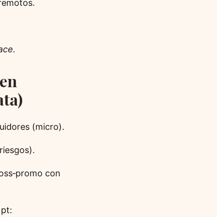
 remotos.
ace.
 en
ata)
uidores (micro).
riesgos).
cross‑promo con
pt: