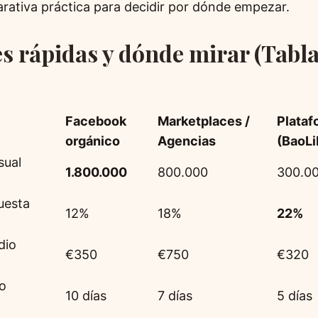
rativa práctica para decidir por dónde empezar.
s rápidas y dónde mirar (Tabla
Facebook
Marketplaces /
Plataf
orgánico
Agencias
(BaoLi
sual
1.800.000
800.000
300.0
uesta
12%
18%
22%
dio
€350
€750
€320
o
10 días
7 días
5 días