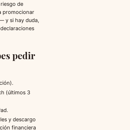
 riesgo de
ra promocionar
— y si hay duda,
/ declaraciones
bes pedir
ción).
ch (últimos 3
#ad.
bles y descargo
ción financiera