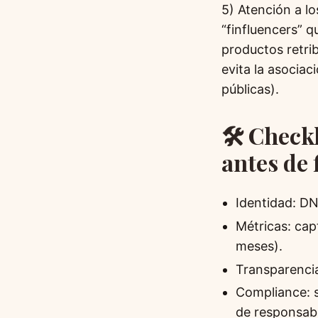
5) Atención a lo
“finfluencers” q
productos retri
evita la asociac
públicas).
🛠️ Check
antes de 
Identidad: DN
Métricas: cap
meses).
Transparencia
Compliance: s
de responsabi