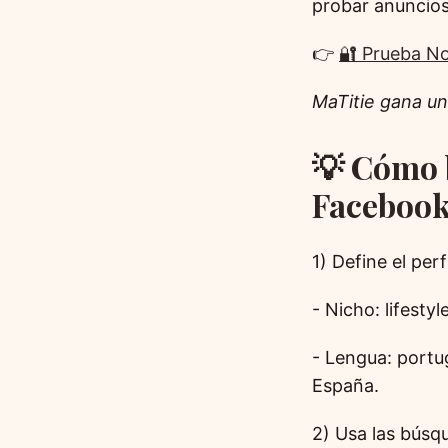
probar anuncios
👉
🔐 Prueba N
MaTitie gana un
💡 Cómo 
Facebook
1) Define el per
- Nicho: lifesty
- Lengua: portu
España.
2) Usa las búsq