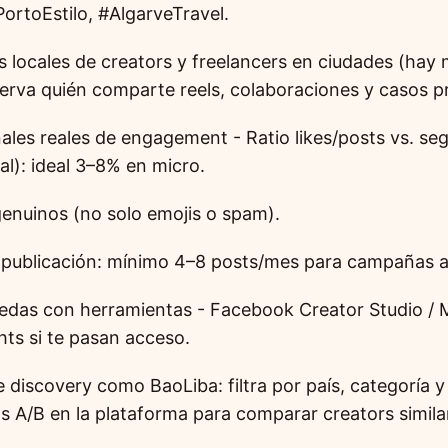
ortoEstilo, #AlgarveTravel.
s locales de creators y freelancers en ciudades (hay
rva quién comparte reels, colaboraciones y casos pr
ñales reales de engagement - Ratio likes/posts vs. se
l): ideal 3–8% en micro.
enuinos (no solo emojis o spam).
 publicación: mínimo 4–8 posts/mes para campañas a
das con herramientas - Facebook Creator Studio / 
ghts si te pasan acceso.
e discovery como BaoLiba: filtra por país, categoría
s A/B en la plataforma para comparar creators simila