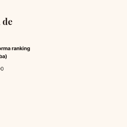
 de
orma ranking
ba)
00