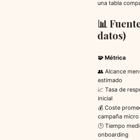
una tabla compa
📊 Fuente
datos)
🧩 Métrica
👥 Alcance men
estimado
📈 Tasa de resp
inicial
💰 Coste prome
campaña micro
🕒 Tiempo medi
onboarding