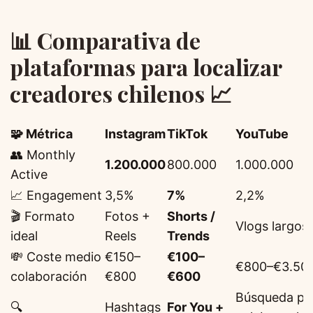
📊 Comparativa de
plataformas para localizar
creadores chilenos 📈
🧩 Métrica
Instagram
TikTok
YouTube
👥 Monthly
1.200.000
800.000
1.000.000
Active
📈 Engagement
3,5%
7%
2,2%
🎬 Formato
Fotos +
Shorts /
Vlogs largos
ideal
Reels
Trends
💸 Coste medio
€150–
€100–
€800–€3.50
colaboración
€800
€600
Búsqueda po
🔍
Hashtags
For You +